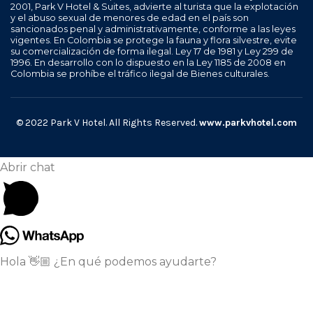
2001, Park V Hotel & Suites, advierte al turista que la explotación
y el abuso sexual de menores de edad en el país son
sancionados penal y administrativamente, conforme a las leyes
vigentes. En Colombia se protege la fauna y flora silvestre, evite
su comercialización de forma ilegal. Ley 17 de 1981 y Ley 299 de
1996. En desarrollo con lo dispuesto en la Ley 1185 de 2008 en
Colombia se prohíbe el tráfico ilegal de Bienes culturales.
© 2022 Park V Hotel. All Rights Reserved.
www.parkvhotel.com
Abrir chat
Hola 👋🏼 ¿En qué podemos ayudarte?